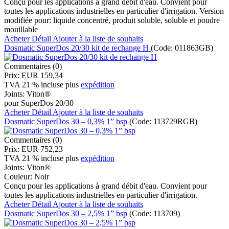
Conçu pour les applications à grand débit d'eau. Convient pour
toutes les applications industrielles en particulier d'irrigation. Version
modifiée pour: liquide concentré, produit soluble, soluble et poudre
mouillable
Acheter
Détail
Ajouter à la liste de souhaits
Dosmatic SuperDos 20/30 kit de rechange H
(Code:
011863GB
)
Commentaires (0)
Prix:
EUR 159,34
TVA 21 % incluse
plus
expédition
Joints:
Viton®
pour SuperDos 20/30
Acheter
Détail
Ajouter à la liste de souhaits
Dosmatic SuperDos 30 – 0,3% 1” bsp
(Code:
113729RGB
)
Commentaires (0)
Prix:
EUR 752,23
TVA 21 % incluse
plus
expédition
Joints:
Viton®
Couleur:
Noir
Conçu pour les applications à grand débit d'eau. Convient pour
toutes les applications industrielles en particulier d'irrigation.
Acheter
Détail
Ajouter à la liste de souhaits
Dosmatic SuperDos 30 – 2,5% 1” bsp
(Code:
113709
)