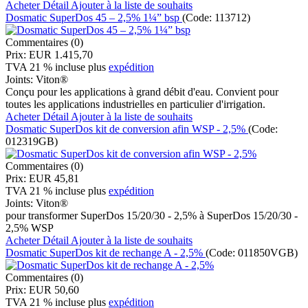
Acheter
Détail
Ajouter à la liste de souhaits
Dosmatic SuperDos 45 – 2,5% 1¼” bsp
(Code:
113712
)
Commentaires (0)
Prix:
EUR 1.415,70
TVA 21 % incluse
plus
expédition
Joints:
Viton®
Conçu pour les applications à grand débit d'eau. Convient pour
toutes les applications industrielles en particulier d'irrigation.
Acheter
Détail
Ajouter à la liste de souhaits
Dosmatic SuperDos kit de conversion afin WSP - 2,5%
(Code:
012319GB
)
Commentaires (0)
Prix:
EUR 45,81
TVA 21 % incluse
plus
expédition
Joints:
Viton®
pour transformer SuperDos 15/20/30 - 2,5% à SuperDos 15/20/30 -
2,5% WSP
Acheter
Détail
Ajouter à la liste de souhaits
Dosmatic SuperDos kit de rechange A - 2,5%
(Code:
011850VGB
)
Commentaires (0)
Prix:
EUR 50,60
TVA 21 % incluse
plus
expédition