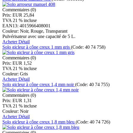
Commentaires (0)
Prix:
EUR 25,84
TVA 21 % incluse
EAN13:
4015966408001
Couleur:
Noir, Rouge, Transparant
Pulvérisateur avec une capacité de 5 L.
Acheter
Détail
Solo gicleur à cône creux 1 mm gris
(Code:
40 74 758
)
Commentaires (0)
Prix:
EUR 1,52
TVA 21 % incluse
Couleur:
Gris
Acheter
Détail
Solo gicleur à cône creux 1,4 mm noir
(Code:
40 74 755
)
Commentaires (0)
Prix:
EUR 1,31
TVA 21 % incluse
Couleur:
Noir
Acheter
Détail
Solo gicleur à cône creux 1,8 mm bleu
(Code:
40 74 726
)
Commentaires (0)