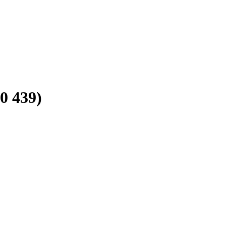
00 439
)