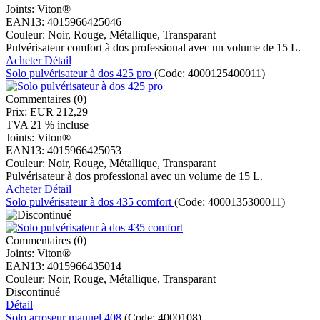
Joints:
Viton®
EAN13:
4015966425046
Couleur:
Noir, Rouge, Métallique, Transparant
Pulvérisateur comfort à dos professional avec un volume de 15 L.
Acheter
Détail
Solo pulvérisateur à dos 425 pro
(Code:
4000125400011
)
Commentaires (0)
Prix:
EUR 212,29
TVA 21 % incluse
Joints:
Viton®
EAN13:
4015966425053
Couleur:
Noir, Rouge, Métallique, Transparant
Pulvérisateur à dos professional avec un volume de 15 L.
Acheter
Détail
Solo pulvérisateur à dos 435 comfort
(Code:
4000135300011
)
Commentaires (0)
Joints:
Viton®
EAN13:
4015966435014
Couleur:
Noir, Rouge, Métallique, Transparant
Discontinué
Détail
Solo arroseur manuel 408
(Code:
4000108
)