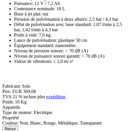
Puissance: 12 V / 7,2 Ah
Contenance nominale: 18 L
Buse à jet plat: oui
Pression de pulvérisation à deux allures: 2,5 bar / 4,3 bar
Débit de pulvérisation avec buse standard: 1,07 l/min à 2,5
bar, 1,42 l/min à 4,3 bar
Poids à vide: 7,6 kg
Lance de pulvérisation: plastique 50 cm
Équipement standard: manomètre
Niveau de pression sonore: < 70 dB (A)
Niveau de puissance sonore garanti: < 70 dB (A)
Valeur de vibrations: ≤ 2,0 m/ s²
Fabricant:
Solo
Prix:
EUR 369,08
TVA 21 % incluse
plus
expédition
Poids:
10 Kg
Appareils
Type de moteur
:
Electrique
Propriété
Couleur
:
Noir, Blanc, Rouge, Métallique, Transparant