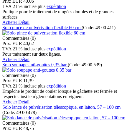
Prix:
EUR 40,06
TVA 21 % incluse
plus
expédition
Pratique pour le traitement de rangées doubles et de grandes
surfaces.
Acheter
Détail
Solo pince de pulvérisation flexible 60 cm
(Code:
49 00 411
)
Commentaires (0)
Prix:
EUR 40,62
TVA 21 % incluse
plus
expédition
Pour traitement sur deux lignes.
Acheter
Détail
Solo soupape anti-gouttes 0,35 bar
(Code:
49 00 539
)
Commentaires (0)
Prix:
EUR 11,39
TVA 21 % incluse
plus
expédition
Empêche le produit de couler lorsque le gâchette est fermée et
respecte ainsi le réglementations en vigueur.
Acheter
Détail
Solo lance de pulvérisation télescopique, en laiton, 57 – 100 cm
(Code:
49 00 478
)
Commentaires (0)
Prix:
EUR 48,75