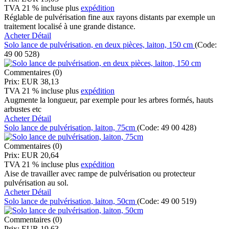
TVA 21 % incluse
plus
expédition
Réglable de pulvérisation fine aux rayons distants par exemple un
traitement localisé à une grande distance.
Acheter
Détail
Solo lance de pulvérisation, en deux pièces, laiton, 150 cm
(Code:
49 00 528
)
Commentaires (0)
Prix:
EUR 38,13
TVA 21 % incluse
plus
expédition
Augmente la longueur, par exemple pour les arbres formés, hauts
arbustes etc
Acheter
Détail
Solo lance de pulvérisation, laiton, 75cm
(Code:
49 00 428
)
Commentaires (0)
Prix:
EUR 20,64
TVA 21 % incluse
plus
expédition
Aise de travailler avec rampe de pulvérisation ou protecteur
pulvérisation au sol.
Acheter
Détail
Solo lance de pulvérisation, laiton, 50cm
(Code:
49 00 519
)
Commentaires (0)
Prix:
EUR 19,63