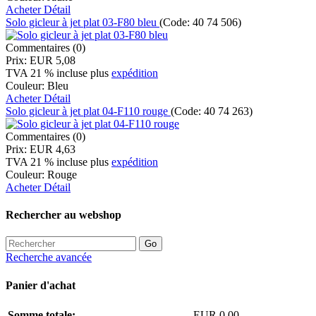
Acheter
Détail
Solo gicleur à jet plat 03-F80 bleu
(Code:
40 74 506
)
Commentaires (0)
Prix:
EUR 5,08
TVA 21 % incluse
plus
expédition
Couleur:
Bleu
Acheter
Détail
Solo gicleur à jet plat 04-F110 rouge
(Code:
40 74 263
)
Commentaires (0)
Prix:
EUR 4,63
TVA 21 % incluse
plus
expédition
Couleur:
Rouge
Acheter
Détail
Rechercher au webshop
Recherche avancée
Panier d'achat
Somme totale:
EUR 0,00