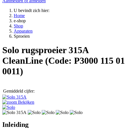
Aanmelden of afmelden
U bevindt zich hier:
Home
e-shop
Shop
Apparaten
Sproeien
Solo rugsproeier 315A
CleanLine
(Code:
P3000 115 01
0011
)
Gemiddeld cijfer:
Bekijken
Inleiding