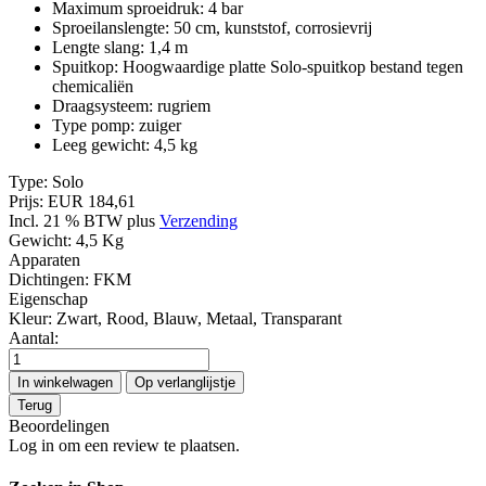
Maximum sproeidruk: 4 bar
Sproeilanslengte: 50 cm, kunststof, corrosievrij
Lengte slang: 1,4 m
Spuitkop: Hoogwaardige platte Solo-spuitkop bestand tegen
chemicaliën
Draagsysteem: rugriem
Type pomp: zuiger
Leeg gewicht: 4,5 kg
Type:
Solo
Prijs:
EUR 184,61
Incl. 21 % BTW
plus
Verzending
Gewicht:
4,5 Kg
Apparaten
Dichtingen
:
FKM
Eigenschap
Kleur
:
Zwart, Rood, Blauw, Metaal, Transparant
Aantal:
Beoordelingen
Log in om een review te plaatsen.