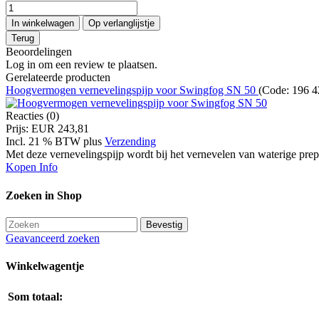
Beoordelingen
Log in om een review te plaatsen.
Gerelateerde producten
Hoogvermogen vernevelingspijp voor Swingfog SN 50
(Code:
196 4
Reacties (0)
Prijs:
EUR 243,81
Incl. 21 % BTW
plus
Verzending
Met deze vernevelingspijp wordt bij het vernevelen van waterige prep
Kopen
Info
Zoeken in Shop
Geavanceerd zoeken
Winkelwagentje
Som totaal: