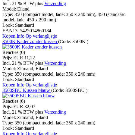
Incl. 21 % BTW
plus
Verzending
Model:
Eiland
Type:
350 (compact model, lade: 350 x 240 mm), 450 (standaard
model, lade: 450 x 290 mm)
Look:
Standaard
EAN13:
5425014860184
Kopen
Info
Op verlanglijstje
3500K Kader zonder kussen
(Code:
3500K
)
Reacties (0)
Prijs:
EUR 11,22
Incl. 21 % BTW
plus
Verzending
Model:
Zitmand, Eiland
Type:
350 (compact model, lade: 350 x 240 mm)
Look:
Standaard
Kopen
Info
Op verlanglijstje
3500SBU Kussen blauw
(Code:
3500SBU
)
Reacties (0)
Prijs:
EUR 32,07
Incl. 21 % BTW
plus
Verzending
Model:
Zitmand, Eiland
Type:
350 (compact model, lade: 350 x 240 mm)
Look:
Standaard
Kopen
Info
Op verlanglijstje