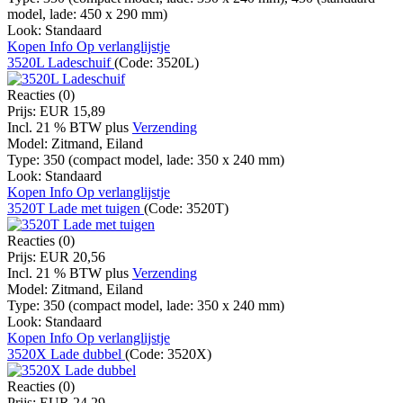
model, lade: 450 x 290 mm)
Look:
Standaard
Kopen
Info
Op verlanglijstje
3520L Ladeschuif
(Code:
3520L
)
Reacties (0)
Prijs:
EUR 15,89
Incl. 21 % BTW
plus
Verzending
Model:
Zitmand, Eiland
Type:
350 (compact model, lade: 350 x 240 mm)
Look:
Standaard
Kopen
Info
Op verlanglijstje
3520T Lade met tuigen
(Code:
3520T
)
Reacties (0)
Prijs:
EUR 20,56
Incl. 21 % BTW
plus
Verzending
Model:
Zitmand, Eiland
Type:
350 (compact model, lade: 350 x 240 mm)
Look:
Standaard
Kopen
Info
Op verlanglijstje
3520X Lade dubbel
(Code:
3520X
)
Reacties (0)
Prijs:
EUR 24,29