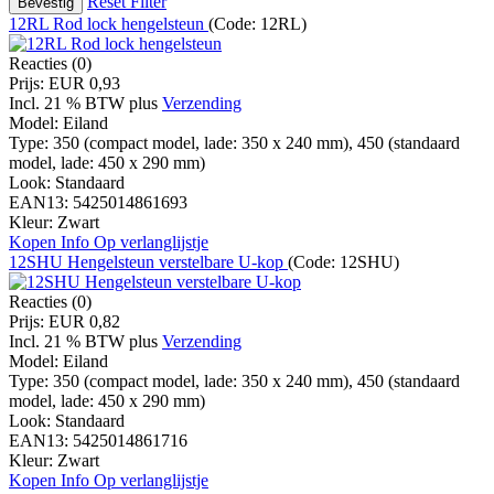
Reset Filter
12RL Rod lock hengelsteun
(Code:
12RL
)
Reacties (0)
Prijs:
EUR 0,93
Incl. 21 % BTW
plus
Verzending
Model:
Eiland
Type:
350 (compact model, lade: 350 x 240 mm), 450 (standaard
model, lade: 450 x 290 mm)
Look:
Standaard
EAN13:
5425014861693
Kleur:
Zwart
Kopen
Info
Op verlanglijstje
12SHU Hengelsteun verstelbare U-kop
(Code:
12SHU
)
Reacties (0)
Prijs:
EUR 0,82
Incl. 21 % BTW
plus
Verzending
Model:
Eiland
Type:
350 (compact model, lade: 350 x 240 mm), 450 (standaard
model, lade: 450 x 290 mm)
Look:
Standaard
EAN13:
5425014861716
Kleur:
Zwart
Kopen
Info
Op verlanglijstje