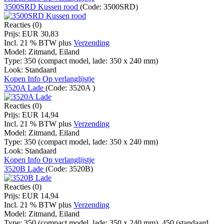
3500SRD Kussen rood
(Code:
3500SRD
)
Reacties (0)
Prijs:
EUR 30,83
Incl. 21 % BTW
plus
Verzending
Model:
Zitmand, Eiland
Type:
350 (compact model, lade: 350 x 240 mm)
Look:
Standaard
Kopen
Info
Op verlanglijstje
3520A Lade
(Code:
3520A
)
Reacties (0)
Prijs:
EUR 14,94
Incl. 21 % BTW
plus
Verzending
Model:
Zitmand, Eiland
Type:
350 (compact model, lade: 350 x 240 mm)
Look:
Standaard
Kopen
Info
Op verlanglijstje
3520B Lade
(Code:
3520B
)
Reacties (0)
Prijs:
EUR 14,94
Incl. 21 % BTW
plus
Verzending
Model:
Zitmand, Eiland
Type:
350 (compact model, lade: 350 x 240 mm), 450 (standaard